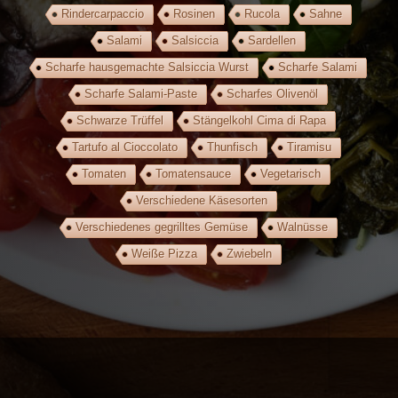
Rindercarpaccio
Rosinen
Rucola
Sahne
Salami
Salsiccia
Sardellen
Scharfe hausgemachte Salsiccia Wurst
Scharfe Salami
Scharfe Salami-Paste
Scharfes Olivenöl
Schwarze Trüffel
Stängelkohl Cima di Rapa
Tartufo al Cioccolato
Thunfisch
Tiramisu
Tomaten
Tomatensauce
Vegetarisch
Verschiedene Käsesorten
Verschiedenes gegrilltes Gemüse
Walnüsse
Weiße Pizza
Zwiebeln