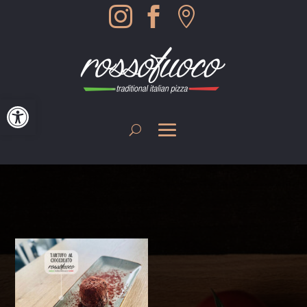



Werkzeugleiste öffnen