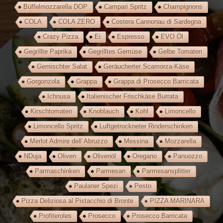
Büffelmozzarella DOP
Campari Spritz
Champignons
COLA
COLA ZERO
Costera Cannonau di Sardegna
Crazy Pizza
Ei
Espresso
EVO Öl
Gegrillte Paprika
Gegrilltes Gemüse
Gelbe Tomaten
Gemischter Salat
Geräucherter Scamorza-Käse
Gorgonzola
Grappa
Grappa di Prosecco Barricata
Ichnusa
Italienischer Frischkäse Burrata
Kirschtomaten
Knoblauch
Kohl
Limoncello
Limoncello Spritz
Luftgetrockneter Rinderschinken
Merlot Admire dell`Abruzzo
Messina
Mozzarella
NDuja
Oliven
Olivenöl
Oregano
Panuozzo
Parmaschinken
Parmesan
Parmesansplitter
Paulaner Spezi
Pesto
Pizza Deliziosa al Pistacchio di Bronte
PIZZA MARINARA
Profiteroles
Prosecco
Prosecco Barricata