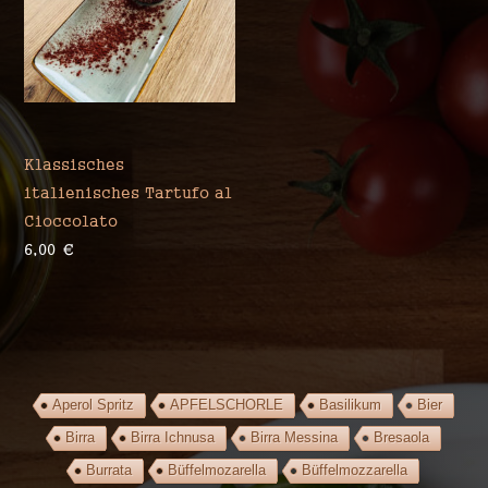
Klassisches
italienisches Tartufo al
Cioccolato
6,00
€
Aperol Spritz
APFELSCHORLE
Basilikum
Bier
Birra
Birra Ichnusa
Birra Messina
Bresaola
Burrata
Büffelmozarella
Büffelmozzarella