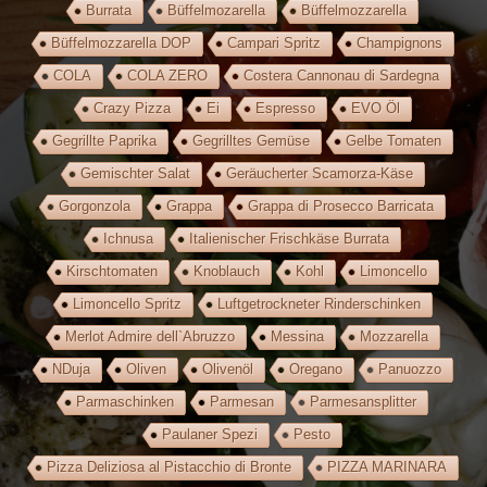
Burrata
Büffelmozarella
Büffelmozzarella
Büffelmozzarella DOP
Campari Spritz
Champignons
COLA
COLA ZERO
Costera Cannonau di Sardegna
Crazy Pizza
Ei
Espresso
EVO Öl
Gegrillte Paprika
Gegrilltes Gemüse
Gelbe Tomaten
Gemischter Salat
Geräucherter Scamorza-Käse
Gorgonzola
Grappa
Grappa di Prosecco Barricata
Ichnusa
Italienischer Frischkäse Burrata
Kirschtomaten
Knoblauch
Kohl
Limoncello
Limoncello Spritz
Luftgetrockneter Rinderschinken
Merlot Admire dell`Abruzzo
Messina
Mozzarella
NDuja
Oliven
Olivenöl
Oregano
Panuozzo
Parmaschinken
Parmesan
Parmesansplitter
Paulaner Spezi
Pesto
Pizza Deliziosa al Pistacchio di Bronte
PIZZA MARINARA