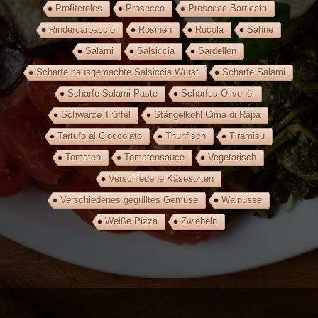
Profiteroles
Prosecco
Prosecco Barricata
Rindercarpaccio
Rosinen
Rucola
Sahne
Salami
Salsiccia
Sardellen
Scharfe hausgemachte Salsiccia Wurst
Scharfe Salami
Scharfe Salami-Paste
Scharfes Olivenöl
Schwarze Trüffel
Stängelkohl Cima di Rapa
Tartufo al Cioccolato
Thunfisch
Tiramisu
Tomaten
Tomatensauce
Vegetarisch
Verschiedene Käsesorten
Verschiedenes gegrilltes Gemüse
Walnüsse
Weiße Pizza
Zwiebeln