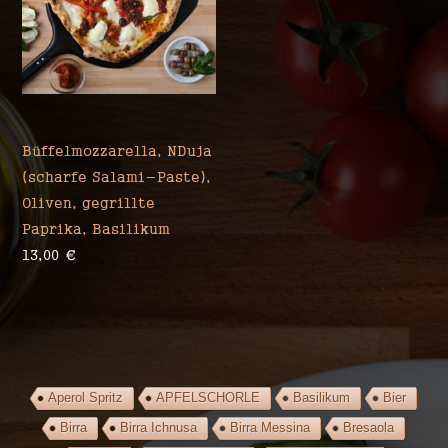
Spilinghina
Büffelmozzarella, NDuja
(scharfe Salami-Paste),
Oliven, gegrillte
Paprika, Basilikum
13,00
€
Aperol Spritz
APFELSCHORLE
Basilikum
Bier
Birra
Birra Ichnusa
Birra Messina
Bresaola