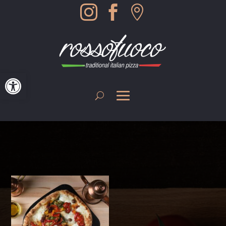



Werkzeugleiste öffnen