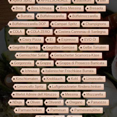
Aperol Spritz
APFELSCHORLE
Basilikum
Bier
Birra
Birra Ichnusa
Birra Messina
Bresaola
Burrata
Büffelmozarella
Büffelmozzarella
Büffelmozzarella DOP
Campari Spritz
Champignons
COLA
COLA ZERO
Costera Cannonau di Sardegna
Crazy Pizza
Ei
Espresso
EVO Öl
Gegrillte Paprika
Gegrilltes Gemüse
Gelbe Tomaten
Gemischter Salat
Geräucherter Scamorza-Käse
Gorgonzola
Grappa
Grappa di Prosecco Barricata
Ichnusa
Italienischer Frischkäse Burrata
Kirschtomaten
Knoblauch
Kohl
Limoncello
Limoncello Spritz
Luftgetrockneter Rinderschinken
Merlot Admire dell`Abruzzo
Messina
Mozzarella
NDuja
Oliven
Olivenöl
Oregano
Panuozzo
Parmaschinken
Parmesan
Parmesansplitter