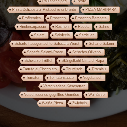
Paulaner Spezi
Pesto
Pizza Deliziosa al Pistacchio di Bronte
PIZZA MARINARA
Profiteroles
Prosecco
Prosecco Barricata
Rindercarpaccio
Rosinen
Rucola
Sahne
Salami
Salsiccia
Sardellen
Scharfe hausgemachte Salsiccia Wurst
Scharfe Salami
Scharfe Salami-Paste
Scharfes Olivenöl
Schwarze Trüffel
Stängelkohl Cima di Rapa
Tartufo al Cioccolato
Thunfisch
Tiramisu
Tomaten
Tomatensauce
Vegetarisch
Verschiedene Käsesorten
Verschiedenes gegrilltes Gemüse
Walnüsse
Weiße Pizza
Zwiebeln