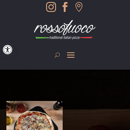



Werkzeugleiste öffnen