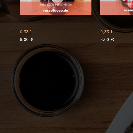
Ichnusa
0,33 l
0,33 l
5,00
€
5,00
€