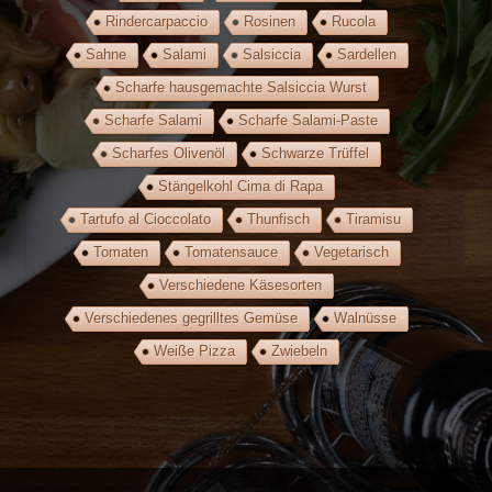
Rindercarpaccio
Rosinen
Rucola
Sahne
Salami
Salsiccia
Sardellen
Scharfe hausgemachte Salsiccia Wurst
Scharfe Salami
Scharfe Salami-Paste
Scharfes Olivenöl
Schwarze Trüffel
Stängelkohl Cima di Rapa
Tartufo al Cioccolato
Thunfisch
Tiramisu
Tomaten
Tomatensauce
Vegetarisch
Verschiedene Käsesorten
Verschiedenes gegrilltes Gemüse
Walnüsse
Weiße Pizza
Zwiebeln