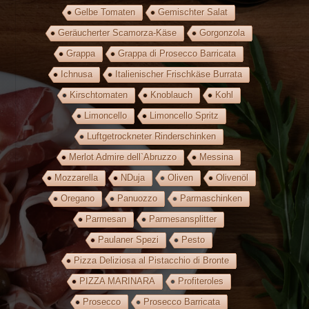
Gelbe Tomaten
Gemischter Salat
Geräucherter Scamorza-Käse
Gorgonzola
Grappa
Grappa di Prosecco Barricata
Ichnusa
Italienischer Frischkäse Burrata
Kirschtomaten
Knoblauch
Kohl
Limoncello
Limoncello Spritz
Luftgetrockneter Rinderschinken
Merlot Admire dell`Abruzzo
Messina
Mozzarella
NDuja
Oliven
Olivenöl
Oregano
Panuozzo
Parmaschinken
Parmesan
Parmesansplitter
Paulaner Spezi
Pesto
Pizza Deliziosa al Pistacchio di Bronte
PIZZA MARINARA
Profiteroles
Prosecco
Prosecco Barricata