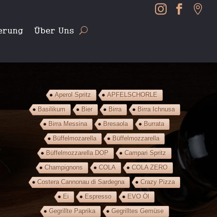



erung
Über Uns
Aperol Spritz
APFELSCHORLE
Basilikum
Bier
Birra
Birra Ichnusa
Birra Messina
Bresaola
Burrata
Büffelmozarella
Büffelmozzarella
Büffelmozzarella DOP
Campari Spritz
Champignons
COLA
COLA ZERO
Costera Cannonau di Sardegna
Crazy Pizza
Ei
Espresso
EVO Öl
Gegrillte Paprika
Gegrilltes Gemüse