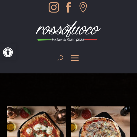



Werkzeugleiste öffnen