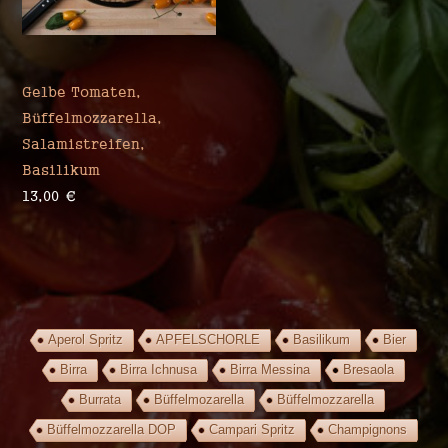
Gelbe Tomaten,
Büffelmozzarella,
Salamistreifen,
Basilikum
13,00
€
Aperol Spritz
APFELSCHORLE
Basilikum
Bier
Birra
Birra Ichnusa
Birra Messina
Bresaola
Burrata
Büffelmozarella
Büffelmozzarella
Büffelmozzarella DOP
Campari Spritz
Champignons