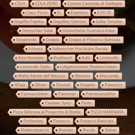
COLA
COLA ZERO
Costera Cannonau di Sardegna
Crazy Pizza
Ei
Espresso
EVO Öl
Gegrillte Paprika
Gegrilltes Gemüse
Gelbe Tomaten
Gemischter Salat
Geräucherter Scamorza-Käse
Gorgonzola
Grappa
Grappa di Prosecco Barricata
Ichnusa
Italienischer Frischkäse Burrata
Kirschtomaten
Knoblauch
Kohl
Limoncello
Limoncello Spritz
Luftgetrockneter Rinderschinken
Merlot Admire dell`Abruzzo
Messina
Mozzarella
NDuja
Oliven
Olivenöl
Oregano
Panuozzo
Parmaschinken
Parmesan
Parmesansplitter
Paulaner Spezi
Pesto
Pizza Deliziosa al Pistacchio di Bronte
PIZZA MARINARA
Profiteroles
Prosecco
Prosecco Barricata
Rindercarpaccio
Rosinen
Rucola
Sahne