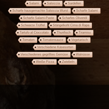
Salami
Salsiccia
Sardellen
Scharfe hausgemachte Salsiccia Wurst
Scharfe Salami
Scharfe Salami-Paste
Scharfes Olivenöl
Schwarze Trüffel
Stängelkohl Cima di Rapa
Tartufo al Cioccolato
Thunfisch
Tiramisu
Tomaten
Tomatensauce
Vegetarisch
Verschiedene Käsesorten
Verschiedenes gegrilltes Gemüse
Walnüsse
Weiße Pizza
Zwiebeln