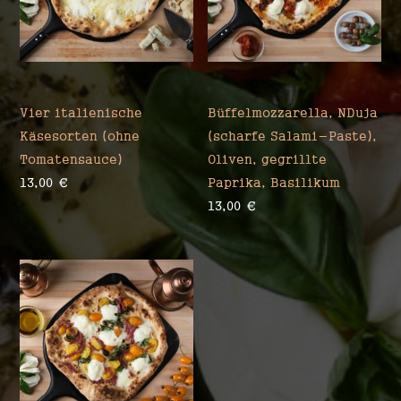
Spilinghina
Vier italienische
Büffelmozzarella, NDuja
Käsesorten (ohne
(scharfe Salami-Paste),
Tomatensauce)
Oliven, gegrillte
13,00
€
Paprika, Basilikum
13,00
€