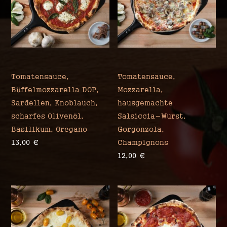
Mergellina
Tomatensauce,
Tomatensauce,
Büffelmozzarella DOP,
Mozzarella,
Sardellen, Knoblauch,
hausgemachte
scharfes Olivenöl,
Salsiccia-Wurst,
Basilikum, Oregano
Gorgonzola,
13,00
€
Champignons
12,00
€