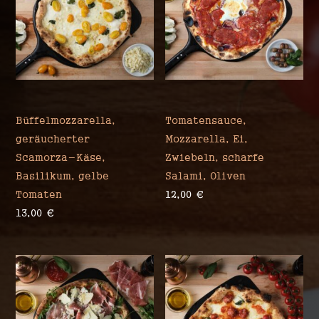
Sorbillo
Büffelmozzarella,
Tomatensauce,
geräucherter
Mozzarella, Ei,
Scamorza-Käse,
Zwiebeln, scharfe
Basilikum, gelbe
Salami, Oliven
Tomaten
12,00
€
13,00
€