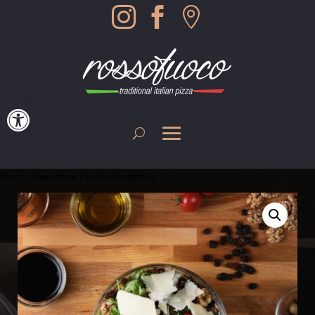



Werkzeugleiste öffnen
Start
/
Insalatone
/ La Mediterranea