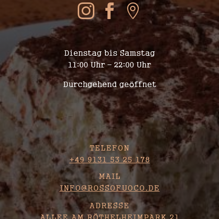



WIR SIND FÜR EUCH DA
Dienstag bis Samstag
11:00 Uhr – 22:00 Uhr
Durchgehend geöffnet
KONTAKT
TELEFON
+49 9131 53 25 178
MAIL
INFO@ROSSOFUOCO.DE
ADRESSE
ALLEE AM RÖTHELHEIMPARK 21