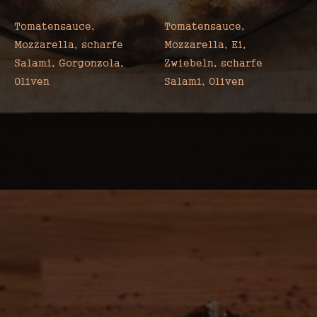
DON CORLEONE
Tomatensauce,
Tomatensauce,
Mozzarella, scharfe
Mozzarella, Ei,
Salami, Gorgonzola,
Zwiebeln, scharfe
Oliven
Salami, Oliven
SOCIAL MEDIA