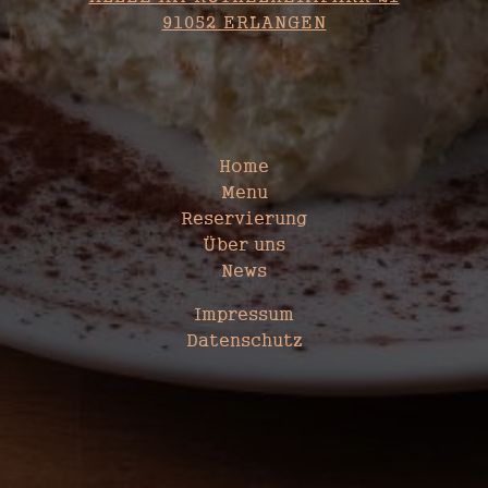
91052 ERLANGEN
SITEMAP
Home
Menu
Reservierung
Über uns
News
Impressum
Datenschutz