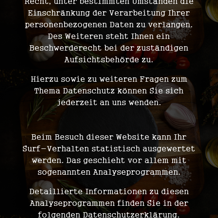
Recht, unter bestimmten Umständen die
Einschränkung der Verarbeitung Ihrer
personenbezogenen Daten zu verlangen.
Des Weiteren steht Ihnen ein
Beschwerderecht bei der zuständigen
Aufsichtsbehörde zu.
Hierzu sowie zu weiteren Fragen zum
Thema Datenschutz können Sie sich
jederzeit an uns wenden.
Analyse-Tools und Tools von Dritt­anbietern
Beim Besuch dieser Website kann Ihr
Surf-Verhalten statistisch ausgewertet
werden. Das geschieht vor allem mit
sogenannten Analyseprogrammen.
Detaillierte Informationen zu diesen
Analyseprogrammen finden Sie in der
folgenden Datenschutzerklärung.